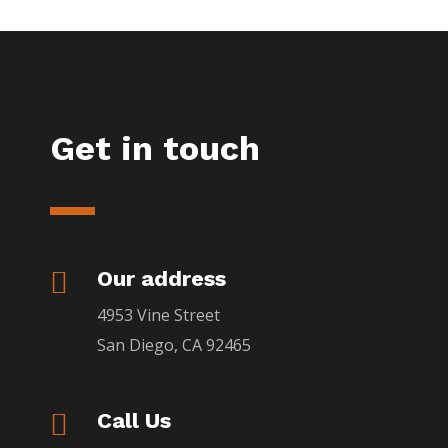
Get in touch

Our address
4953 Vine Street
San Diego, CA 92465

Call Us