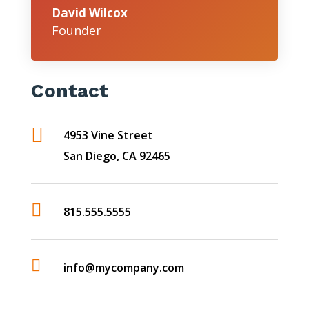
David Wilcox
Founder
Contact

4953 Vine Street
San Diego, CA 92465

815.555.5555

info@mycompany.com