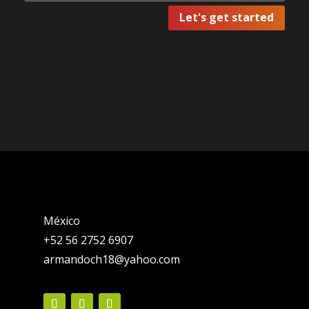
Let's get started
México
+52 56 2752 6907
armandoch18@yahoo.com