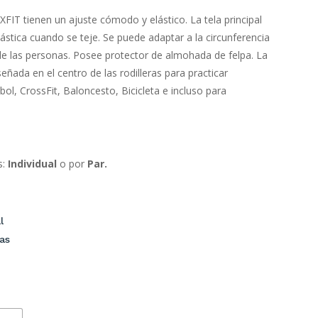
hasta
FIT tienen un ajuste cómodo y elástico. La tela principal
$289.00
lástica cuando se teje. Se puede adaptar a la circunferencia
 de las personas. Posee protector de almohada de felpa. La
ñada en el centro de las rodilleras para practicar
ol, CrossFit, Baloncesto, Bicicleta e incluso para
s:
Individual
o por
Par.
l
as