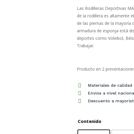
Las Rodilleras Deportivas MAX
de la rodillera es altamente e
de las piernas de la mayoría
armadura de esponja está dise
deportes como Voleibol, Béisb
Trabajar.
Producto en 2 presentacione

Materiales de calidad

Envios a nivel naciona

Descuento a mayorist
Contenido