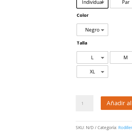
Individual
Par
Color
Negro
Talla
L
M
XL
Rodillera
Añadir al
de
protección/Modelo
BC201
SKU:
N/D
Categoría:
Rodille