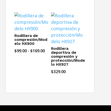
$99.00
de
hasta
precios:
$169.00
desde
$139.00
hasta
$245.00
Rodillera de
compresión/Mod
elo HX900
Rodillera
Rango
$
99.00
-
$
169.00
deportiva de
compresión y
de
protección/Mode
precios:
lo HX927
desde
$
329.00
$99.00
hasta
$169.00