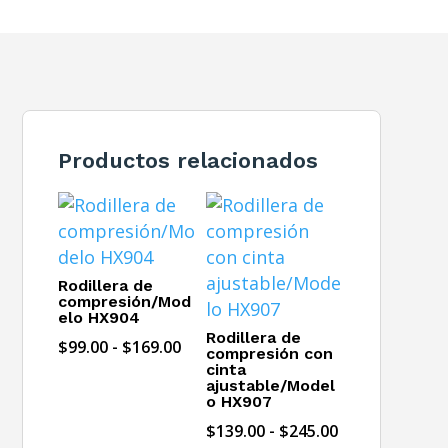
Productos relacionados
Rodillera de
compresión/Mod
elo HX904
Rodillera de
Rango
$
99.00
-
$
169.00
compresión con
cinta
de
ajustable/Model
precios:
o HX907
desde
Rango
$
139.00
-
$
245.00