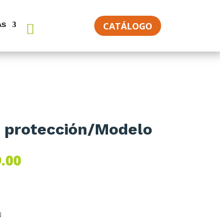
CATÁLOGO
AS
e protección/Modelo
Rango
.00
de
precios:
desde
$169.00
N