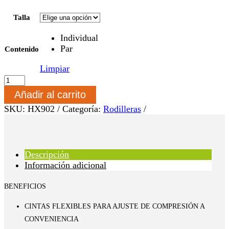
Talla
Individual
Par
Contenido
Limpiar
Rodillera
de
Añadir al carrito
compresión
con
SKU:
HX902
Categoría:
Rodilleras
cinta
ajustable/Modelo
HX902
cantidad
Descripción
Información adicional
BENEFICIOS
CINTAS FLEXIBLES PARA AJUSTE DE COMPRESIÓN A
CONVENIENCIA