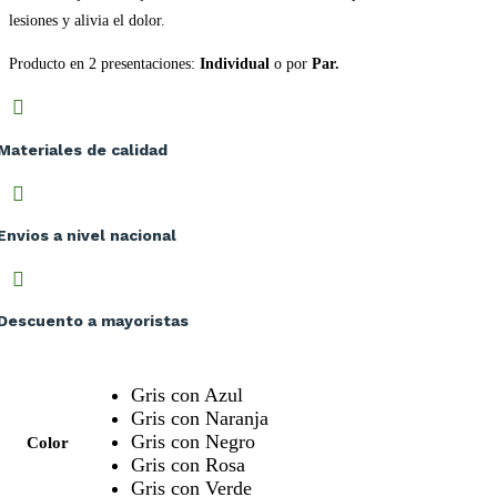
lesiones y alivia el dolor.
Producto en 2 presentaciones:
Individual
o por
Par.

Materiales de calidad

Envios a nivel nacional

Descuento a mayoristas
Gris con Azul
Gris con Naranja
Gris con Negro
Color
Gris con Rosa
Gris con Verde