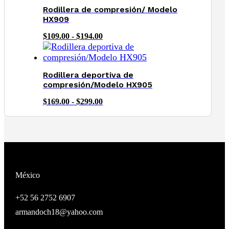
$99.00
Rodillera de compresión/ Modelo
hasta
HX909
$169.00
Rango
$
109.00
-
$
194.00
de
precios:
desde
$109.00
Rodillera deportiva de
hasta
compresión/Modelo HX905
$194.00
Rango
$
169.00
-
$
299.00
de
precios:
desde
$169.00
hasta
$299.00
México
+52 56 2752 6907
armandoch18@yahoo.com