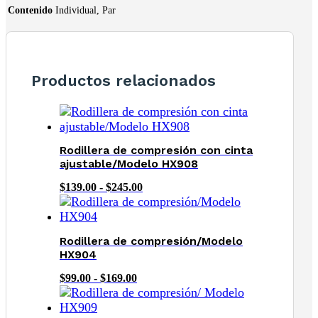
Contenido
Individual, Par
Productos relacionados
Rodillera de compresión con cinta
ajustable/Modelo HX908
Rango
$
139.00
-
$
245.00
de
precios:
desde
$139.00
Rodillera de compresión/Modelo
hasta
HX904
$245.00
Rango
$
99.00
-
$
169.00
de
precios:
desde