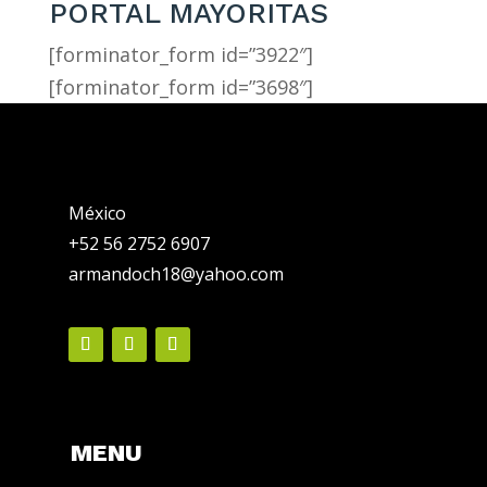
PORTAL MAYORITAS
[forminator_form id=”3922″]
[forminator_form id=”3698″]
México
+52 56 2752 6907
armandoch18@yahoo.com
MENU