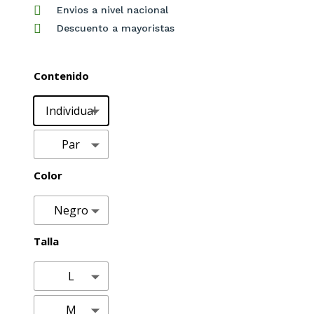

Envios a nivel nacional

Descuento a mayoristas
Contenido
Individual
Par
Color
Negro
Talla
L
M