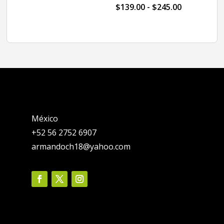
desde
Rango
$
139.00
-
$
245.00
$169.00
de
hasta
precios:
$299.00
desde
$139.00
hasta
$245.00
México
+52 56 2752 6907
armandoch18@yahoo.com