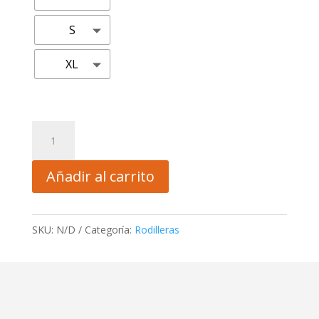
S
XL
Rodillera
de
protección/Modelo
Añadir al carrito
PR101
cantidad
SKU:
N/D
Categoría:
Rodilleras