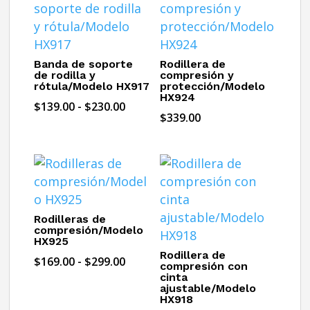
Banda de soporte
Rodillera de
de rodilla y
compresión y
rótula/Modelo HX917
protección/Modelo
HX924
Rango
$
139.00
-
$
230.00
$
339.00
de
precios:
desde
$139.00
hasta
$230.00
Rodilleras de
compresión/Modelo
HX925
Rodillera de
Rango
$
169.00
-
$
299.00
compresión con
cinta
de
ajustable/Modelo
precios:
HX918