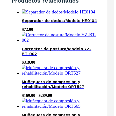
Productos relacionados
Separador de dedos/Modelo HE0104
$
72.00
Corrector de postura/Modelo YZ-
BT-002
$
319.00
Muñequera de compresión y
rehabilitación/Modelo ORT527
Rango
$
169.00
-
$
289.00
de
precios:
desde
$169.00
Muñequera de compresión y