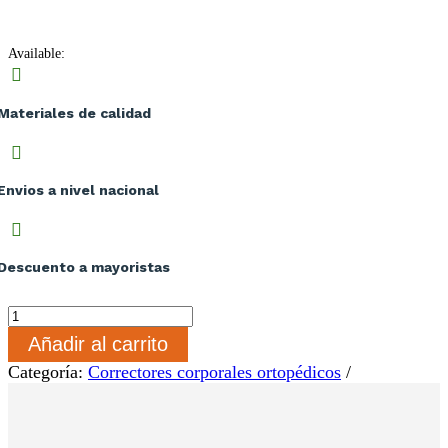
Available:

Materiales de calidad

Envios a nivel nacional

Descuento a mayoristas
Inmovilizador
De
Añadir al carrito
Brazo
Muñeca
Categoría:
Correctores corporales ortopédicos
Y
Hombro
Transpi
Maxfit