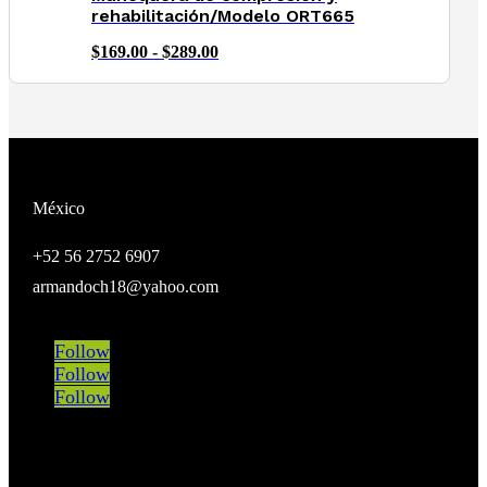
hasta
rehabilitación/Modelo ORT665
$289.00
Rango
$
169.00
-
$
289.00
de
precios:
desde
$169.00
hasta
$289.00
México
+52 56 2752 6907
armandoch18@yahoo.com
Follow
Follow
Follow