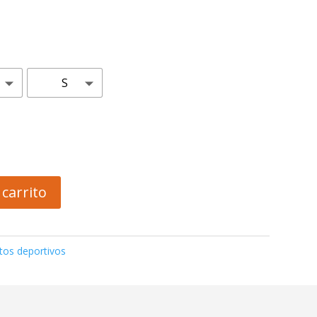
S
 carrito
tos deportivos