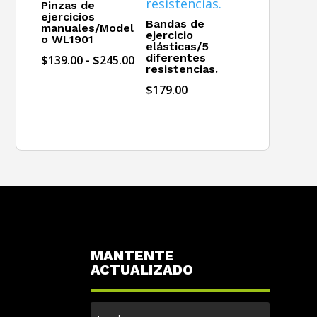
Pinzas de
ejercicios
Bandas de
manuales/Model
ejercicio
o WL1901
elásticas/5
diferentes
Rango
$
139.00
-
$
245.00
resistencias.
de
$
179.00
precios:
desde
$139.00
hasta
$245.00
MANTENTE
ACTUALIZADO