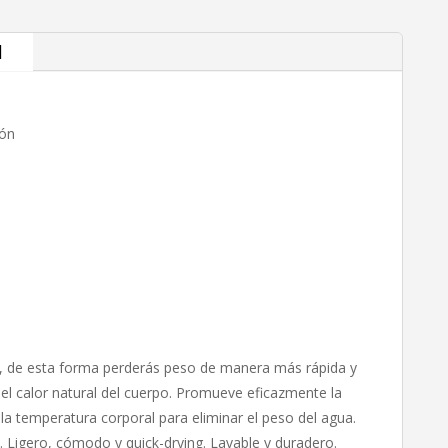
l
ión
n, de esta forma perderás peso de manera más rápida y
l calor natural del cuerpo. Promueve eficazmente la
a temperatura corporal para eliminar el peso del agua.
 Ligero, cómodo y quick-drying. Lavable y duradero.