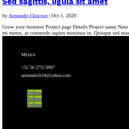
Sed sagittis, ligula sit amet
by
Armando Chocron
|
Oct 1, 2020
Grow your business Project page Details Project name Nam a
mi metus, at commodo sapien maximus in. Quisque sed mass
México
+52 56 2752 6907
armandoch18@yahoo.com
Follow
Follow
Follow