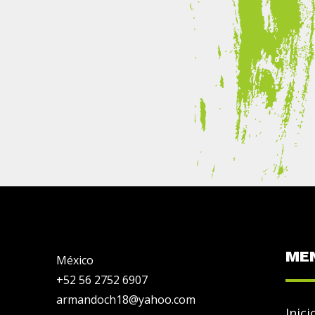
ME
México
+52 56 2752 6907
armandoch18@yahoo.com
Inici