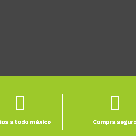


ios a todo méxico
Compra segur