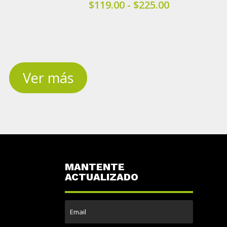
Rango
$
119.00
-
$
225.00
de
precios:
desde
$119.00
hasta
Ver más
$225.00
MANTENTE
ACTUALIZADO