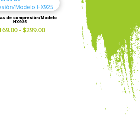
ras de compresión/Modelo
HX925
Rango
169.00
-
$
299.00
de
precios:
desde
$169.00
hasta
$299.00