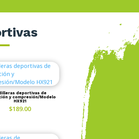
rtivas
illeras deportivas de
ción y compresión/Modelo
HX921
$
189.00