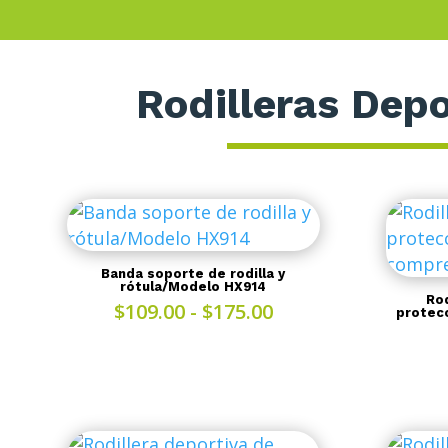
Rodilleras Depo
Banda soporte de rodilla y
rótula/Modelo HX914
Rod
Rango
$
109.00
-
$
175.00
protec
de
precios:
desde
$109.00
hasta