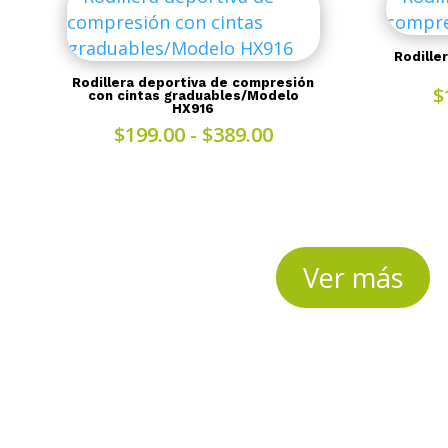
$175.00
Rodille
Rodillera deportiva de compresión
$
con cintas graduables/Modelo
HX916
Rango
$
199.00
-
$
389.00
de
precios:
desde
$199.00
hasta
Ver más
$389.00